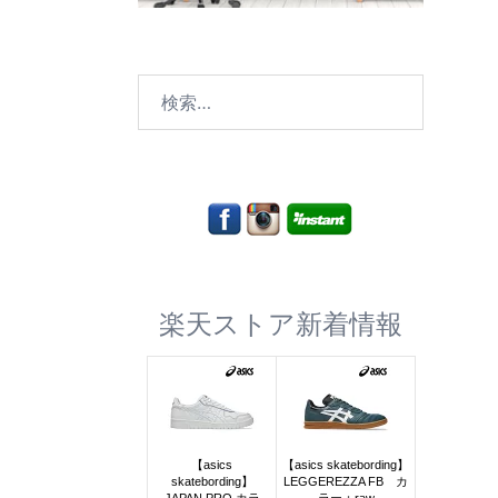
検
索:
楽天ストア新着情報