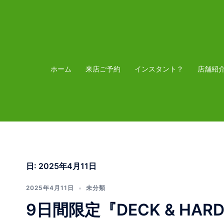
コ
ン
テ
ン
ツ
ホーム
来店ご予約
インスタント？
店舗紹
へ
ス
キ
ッ
プ
日:
2025年4月11日
2025年4月11日
未分類
9日間限定『DECK & HARD 