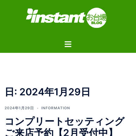
コ
ン
テ
ン
ツ
ト
へ
グ
ス
ル
キ
メ
ッ
ニ
プ
ュ
日:
2024年1月29日
ー
2024年1月29日
INFORMATION
コンプリートセッティング
ご来店予約【2月受付中】