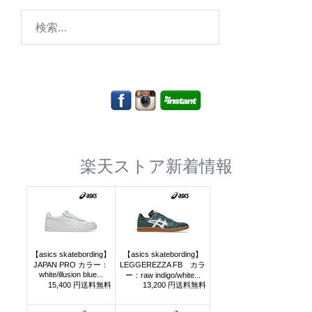
検
索:
楽天ストア新着情報