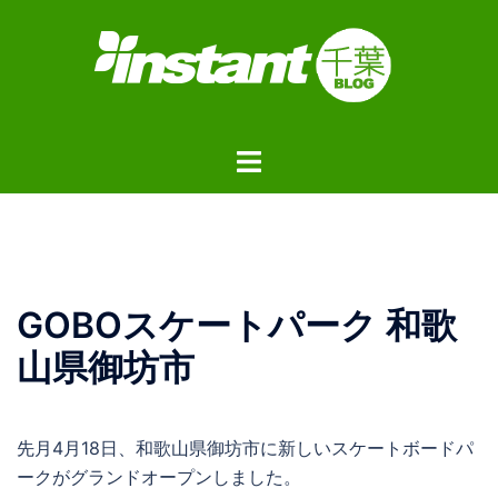
コ
ン
テ
ン
ツ
ト
へ
グ
ス
ル
キ
メ
ッ
ニ
プ
ュ
GOBOスケートパーク 和歌
ー
山県御坊市
先月4月18日、和歌山県御坊市に新しいスケートボードパ
ークがグランドオープンしました。