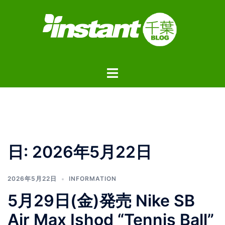
コ
ン
テ
ン
ツ
ト
へ
グ
ス
ル
キ
メ
ッ
ニ
プ
ュ
日:
2026年5月22日
ー
2026年5月22日
INFORMATION
5月29日(金)発売 Nike SB
Air Max Ishod “Tennis Ball”