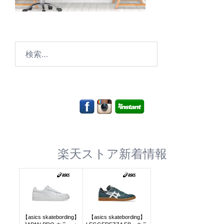
検
索:
楽天ストア新着情報