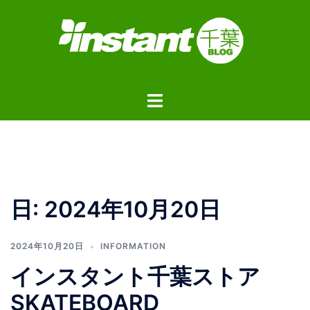
コ
ン
テ
ン
ツ
ト
へ
グ
ス
ル
キ
メ
ッ
ニ
プ
ュ
日:
2024年10月20日
ー
2024年10月20日
INFORMATION
インスタント千葉ストア
SKATEBOARD