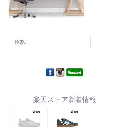
検
索:
楽天ストア新着情報