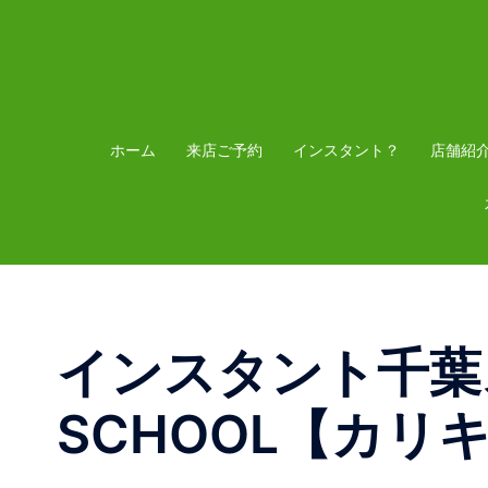
コ
ン
テ
ン
ツ
ホーム
来店ご予約
インスタント？
店舗紹
へ
ス
キ
ッ
プ
インスタント千葉ス
SCHOOL【カ