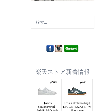
検
索:
楽天ストア新着情報