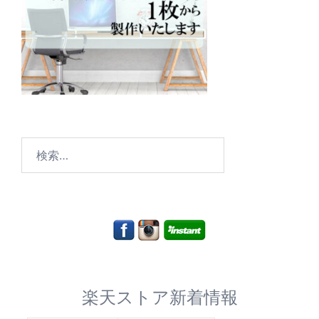
検
索:
楽天ストア新着情報