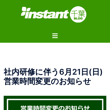
コ
ン
テ
ン
ツ
ト
へ
グ
ス
ル
キ
メ
ッ
ニ
プ
ュ
社内研修に伴う6月21日(日)
ー
営業時間変更のお知らせ