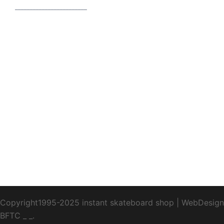
________________________
Copyright1995-2025 instant skateboard shop
|
WebDesign
BFTC
_ _.