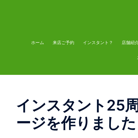
コ
ン
テ
ン
ツ
ホーム
来店ご予約
インスタント？
店舗紹
へ
ス
キ
ッ
プ
インスタント25
ージを作りました