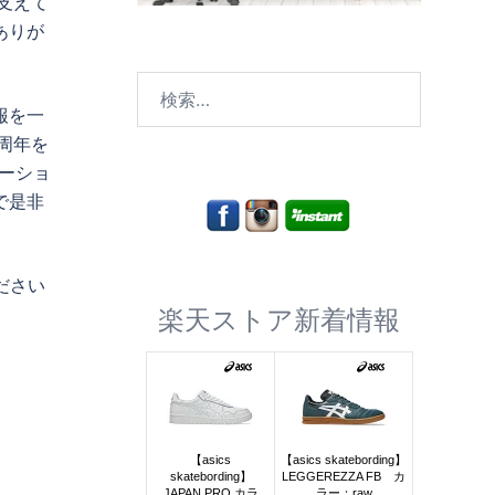
支えて
ありが
検
索:
報を一
周年を
レーショ
で是非
ください
楽天ストア新着情報