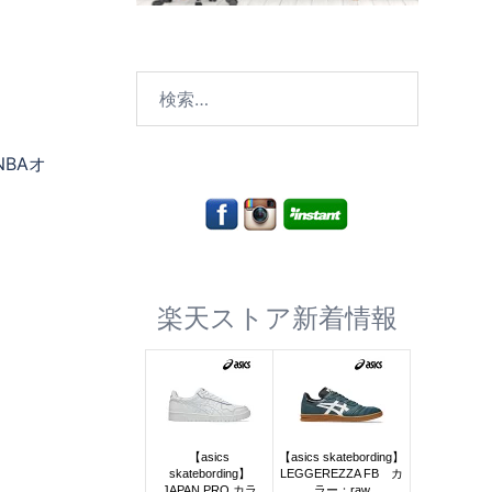
検
索:
BAオ
楽天ストア新着情報