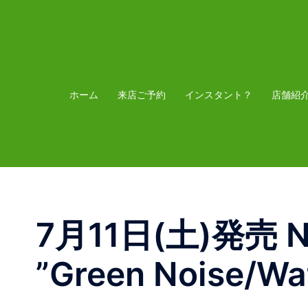
コ
ン
テ
ン
ツ
ホーム
来店ご予約
インスタント？
店舗紹
へ
ス
キ
ッ
プ
7月11日(土)発売 Nik
”Green Noise/Wa