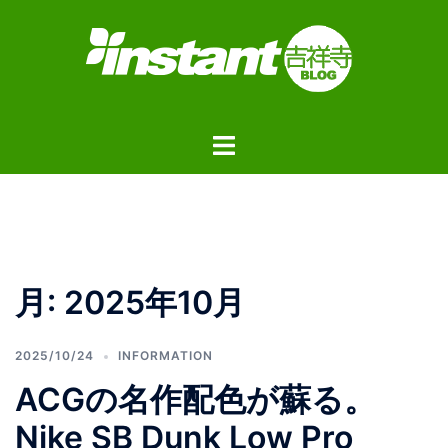
コ
ン
テ
ン
ツ
ト
へ
グ
ス
ル
キ
メ
ッ
ニ
プ
ュ
月:
2025年10月
ー
2025/10/24
INFORMATION
ACGの名作配色が蘇る。
Nike SB Dunk Low Pro