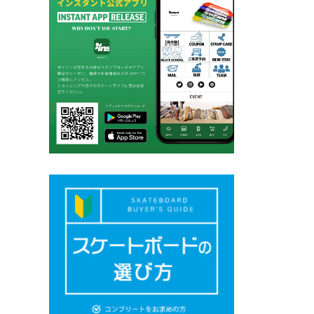
ジ
送
り