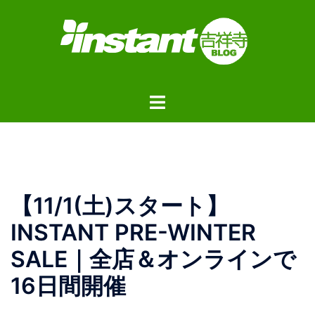
コ
ン
テ
ン
ツ
ト
へ
グ
ス
ル
キ
メ
ッ
ニ
プ
ュ
【11/1(土)スタート】
ー
INSTANT PRE-WINTER
SALE｜全店＆オンラインで
16日間開催