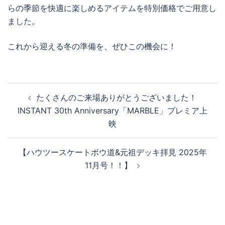
らの季節を快適に楽しめるアイテムを特別価格でご用意し
ました。
これから迎える冬の準備を、ぜひこの機会に！
投
たくさんのご来場ありがとうございました！
稿
INSTANT 30th Anniversary「MARBLE」プレミア上
ナ
映
ビ
ゲ
【ハウツースケートボウ道&元祖デッキ拝見 2025年
ー
11月号！！】
シ
ョ
ン