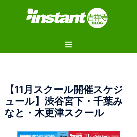
コ
ン
テ
ン
ツ
ト
へ
グ
ス
ル
キ
メ
ッ
ニ
プ
ュ
【11月スクール開催スケジ
ー
ュール】渋谷宮下・千葉み
なと・木更津スクール