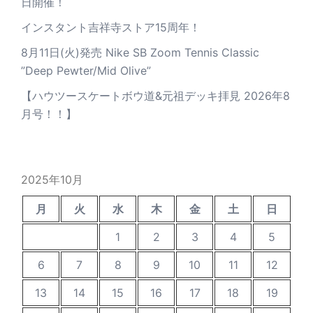
日開催！
インスタント吉祥寺ストア15周年！
8月11日(火)発売 Nike SB Zoom Tennis Classic
”Deep Pewter/Mid Olive”
【ハウツースケートボウ道&元祖デッキ拝見 2026年8
月号！！】
2025年10月
月
火
水
木
金
土
日
1
2
3
4
5
6
7
8
9
10
11
12
13
14
15
16
17
18
19