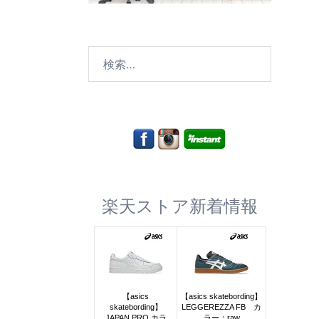
検
索:
楽天ストア新着情報