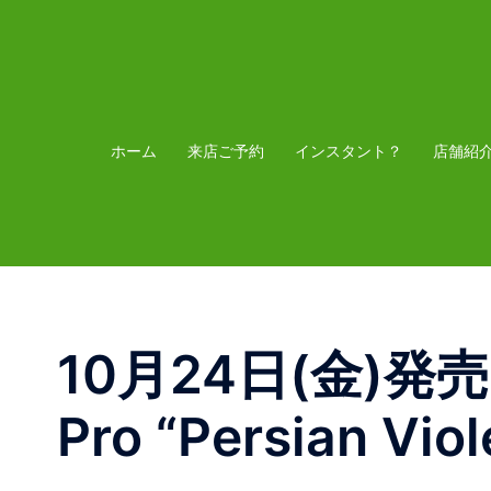
コ
ン
テ
ン
ツ
ホーム
来店ご予約
インスタント？
店舗紹
へ
ス
キ
ッ
プ
10月24日(金)発売 N
Pro “Persian Viol