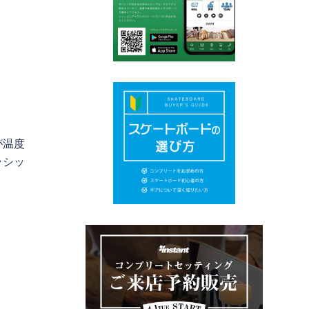
が温度
ラシッ
NA