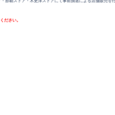
ア・那覇ストア・木更津ストアにて事前抽選による店舗販売を
意ください。