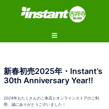
コ
ン
テ
ン
ツ
ト
へ
グ
ス
ル
キ
メ
ッ
ニ
プ
ュ
新春初売2025年・Instant’s
ー
30th Anniversary Year!!
2024年もたくさんのご来店とオンラインストアのご利
用、誠にありがとうございました！