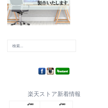
検
索:
楽天ストア新着情報