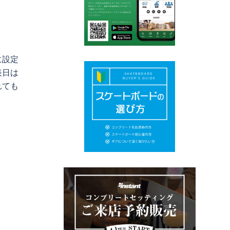
に設定
表日は
れても