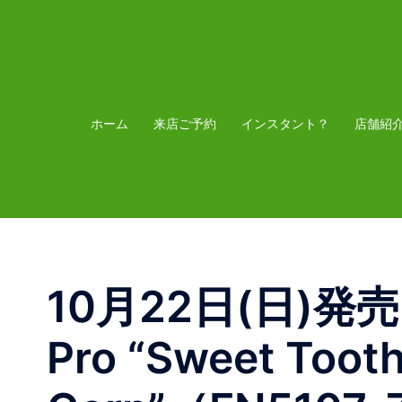
コ
ン
テ
ン
ツ
ホーム
来店ご予約
インスタント？
店舗紹
へ
ス
キ
ッ
プ
10月22日(日)発売 N
Pro “Sweet Toot