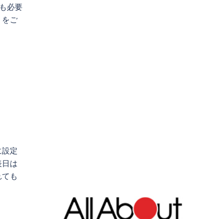
も必要
）をご
に設定
表日は
れても