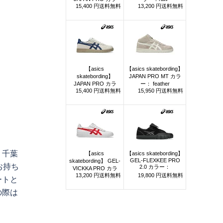
・千葉
お持ち
ートと
の際は