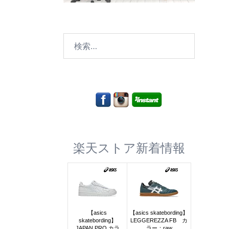
検
索:
楽天ストア新着情報