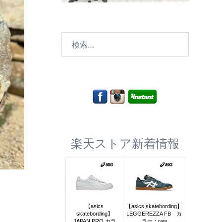
検
索:
楽天ストア新着情報