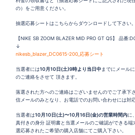
料金の領収書など（抽選応募シートにご記入された現
の）をご用意ください。
抽選応募シートはこちらからダウンロードして下さい
【NIKE SB ZOOM BLAZER MID PRO GT QS】 品番
↓
nikesb_blazer_DC0615-200_応募シート
当選者には
10月10日(土)9時より当日中
までにメールに
のご連絡をさせて 頂きます。
落選された方へのご連絡はございませんのでご了承下
信メールのみとなり、お電話でのお問い合わせには対
当選者は
10月10日(土)〜10月16日(金)の営業時間内
に
真付きの身分 証明書と当選メールのご確認ができる端
選応募されたご希望の購入店舗にてご購入下さい。