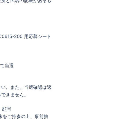
住所と氏名の記載があるも
。
:DC0615-200 用応募シート
て当選
さい。また、当選確認は返
応できません。
、顔写
末をご持参の上、事前抽