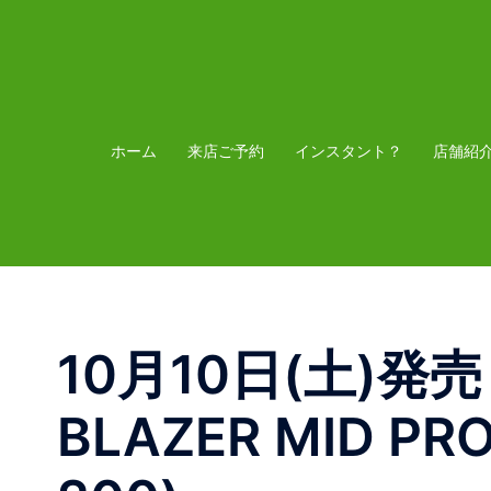
コ
ン
テ
ン
ツ
ホーム
来店ご予約
インスタント？
店舗紹
へ
ス
キ
ッ
プ
10月10日(土)発売【
BLAZER MID PR