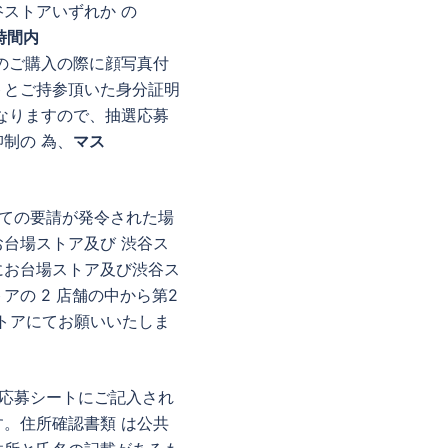
ストアいずれか の
時間内
のご購入の際に顔写真付
トとご持参頂いた身分証明
なりますので、抽選応募
制の 為、
マス
ての要請が発令された場
台場ストア及び 渋谷ス
にお台場ストア及び渋谷ス
の 2 店舗の中から第2
トアにてお願いいたしま
応募シートにご記入され
。住所確認書類 は公共