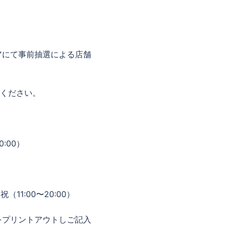
アにて事前抽選による店舗
意ください。
0:00）
（11:00〜20:00）
をプリントアウトしご記入