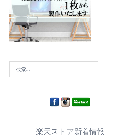
検
索:
楽天ストア新着情報