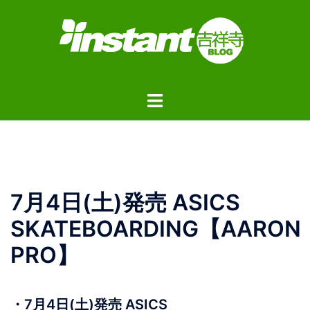
コ
ン
テ
ン
ツ
ト
へ
グ
ス
ル
キ
メ
ッ
ニ
プ
ュ
7月4日(土)発売 ASICS
ー
SKATEBOARDING【AARON
PRO】
・7月4日(土)発売 ASICS