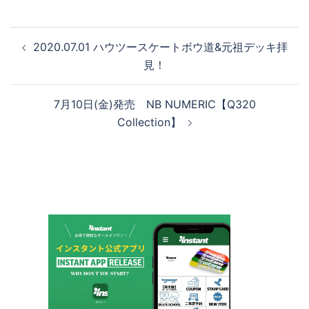
投
2020.07.01 ハウツースケートボウ道&元祖デッキ拝
稿
見！
ナ
ビ
7月10日(金)発売 NB NUMERIC【Q320
ゲ
Collection】
ー
シ
ョ
ン