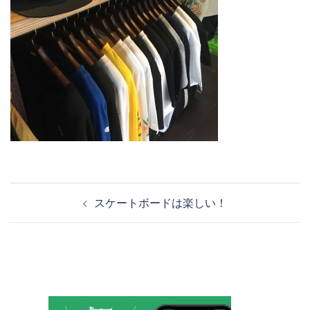
投
スケートボードは楽しい！
稿
ナ
ビ
ゲ
ー
シ