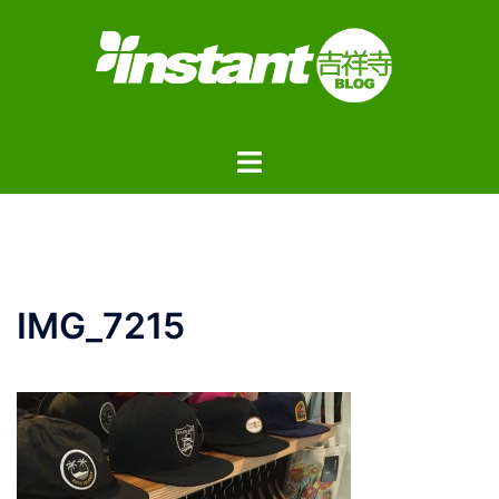
コ
ン
テ
ン
ツ
ト
へ
グ
ス
ル
キ
メ
ッ
ニ
プ
ュ
IMG_7215
ー