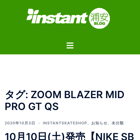
コ
ン
テ
ン
ツ
ト
へ
グ
ス
ル
キ
メ
ッ
ニ
プ
ュ
タグ:
ZOOM BLAZER MID
ー
PRO GT QS
2020年10月3日
INSTANTSKATESHOP
、
お知らせ
、
未分類
10月10日(土)発売【NIKE SB