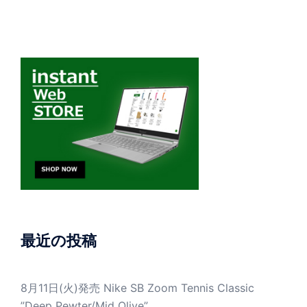
最近の投稿
8月11日(火)発売 Nike SB Zoom Tennis Classic
”Deep Pewter/Mid Olive”