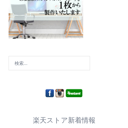
検
索:
楽天ストア新着情報