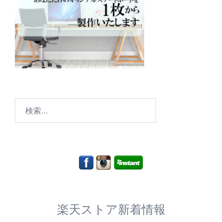
検
索:
楽天ストア新着情報