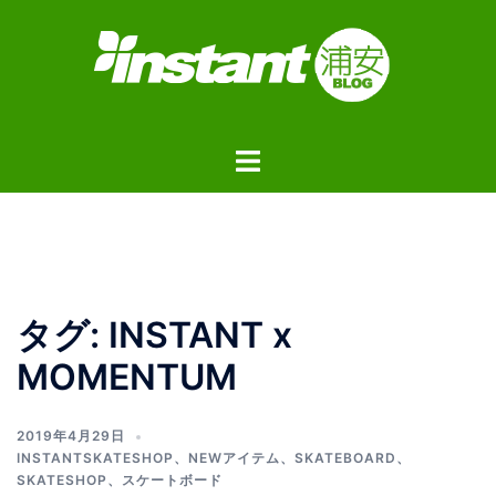
コ
ン
テ
ン
ツ
ト
へ
グ
ス
ル
キ
メ
ッ
ニ
プ
ュ
タグ:
INSTANT x
ー
MOMENTUM
2019年4月29日
INSTANTSKATESHOP
、
NEWアイテム
、
SKATEBOARD
、
SKATESHOP
、
スケートボード