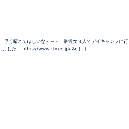
。 早く晴れてほしいな～～～ 最近女３人でデイキャンプに行
ps://www.kfv.co.jp/ &n […]