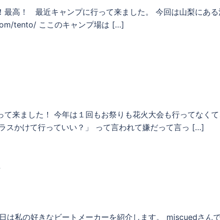
！最高！ 最近キャンプに行って来ました。 今回は山梨にある
com/tento/ ここのキャンプ場は […]
って来ました！ 今年は１回もお祭りも花火大会も行ってなくて
スかけて行っていい？」 って言われて嫌だって言っ […]
ト
は私の好きなビートメーカーを紹介します。 miscuedさん