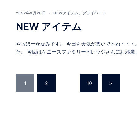
2022年9月20日
NEWアイテム
、
プライベート
NEW アイテム
やっほーかなみです。 今日も天気が悪いですね・・・
た。 今回はケニーズファミリービレッジさんにお邪魔しました。 htt
投
1
2
…
10
>
稿
の
ペ
ー