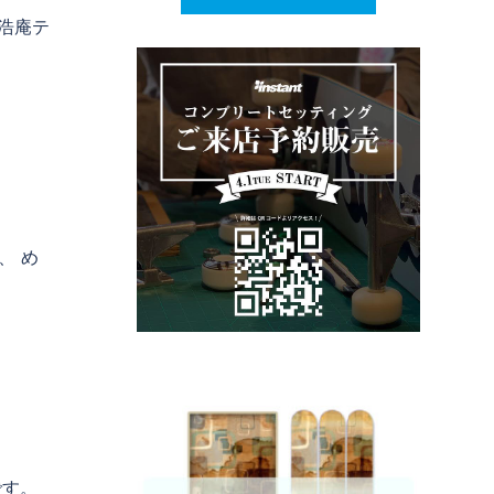
浩庵テ
、 め
です。