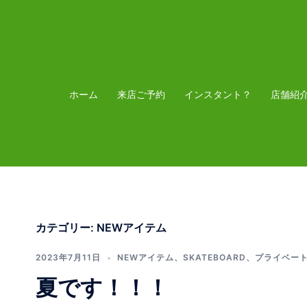
コ
ン
テ
ン
ツ
ホーム
来店ご予約
インスタント？
店舗紹
へ
ス
キ
ッ
プ
カテゴリー:
NEWアイテム
2023年7月11日
NEWアイテム
、
SKATEBOARD
、
プライベー
夏です！！！