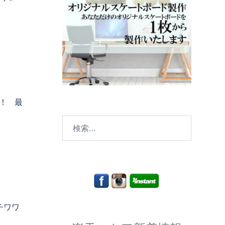
！ 最
検
索:
チワワ