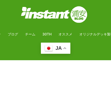
介
ブログ
チーム
30TH
オススメ
オリジナルデッキ製
JA
ト