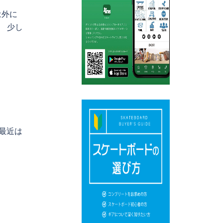
は外に
 少し
最近は