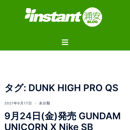
コ
ン
テ
ン
ツ
ト
へ
グ
ス
ル
キ
メ
ッ
ニ
プ
ュ
タグ:
DUNK HIGH PRO QS
ー
2021年9月17日
未分類
9月24日(金)発売 GUNDAM
UNICORN X Nike SB