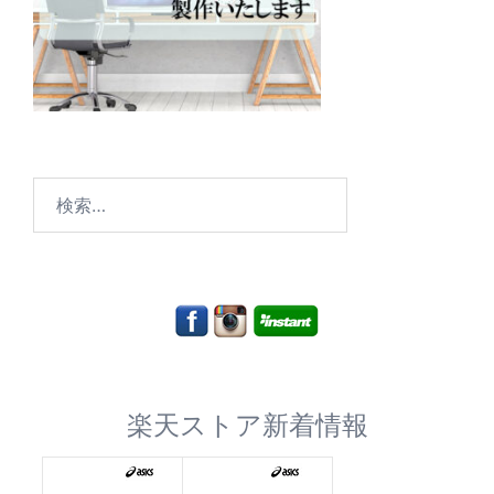
検
索:
楽天ストア新着情報