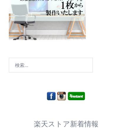
検
索:
楽天ストア新着情報