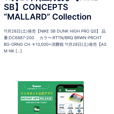
SB】CONCEPTS
“MALLARD” Collection
11月28日(土)発売【NIKE SB DUNK HIGH PRO QS】 品
番:DC6887-200 カラー:RTTN/BRQ BRWN-PRCHT
BG-ORNG CH ￥13,000+消費税 11月28日(土)発売【AS
M NK […]