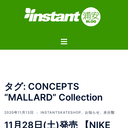
コ
ン
テ
ン
ツ
ト
へ
グ
ス
ル
キ
メ
ッ
ニ
プ
ュ
タグ:
CONCEPTS
ー
“MALLARD” Collection
2020年11月13日
INSTANTSKATESHOP
、
お知らせ
、
未分類
11月28日(土)発売 【NIKE