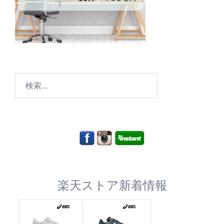
検
索:
楽天ストア新着情報