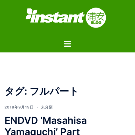
コ
ン
テ
ン
ツ
ト
へ
グ
ス
ル
キ
メ
ッ
ニ
プ
ュ
タグ:
フルパート
ー
2018年9月19日
未分類
ENDVD ‘Masahisa
Yamaguchi’ Part