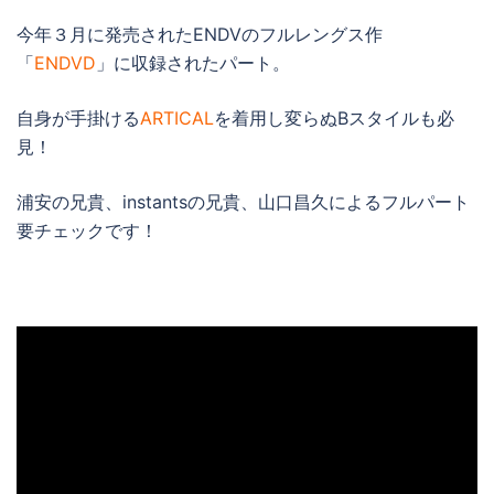
今年３月に発売されたENDVのフルレングス作
「
ENDVD
」に収録されたパート。
自身が手掛ける
ARTICAL
を着用し変らぬBスタイルも必
見！
浦安の兄貴、instantsの兄貴、山口昌久によるフルパート
要チェックです！