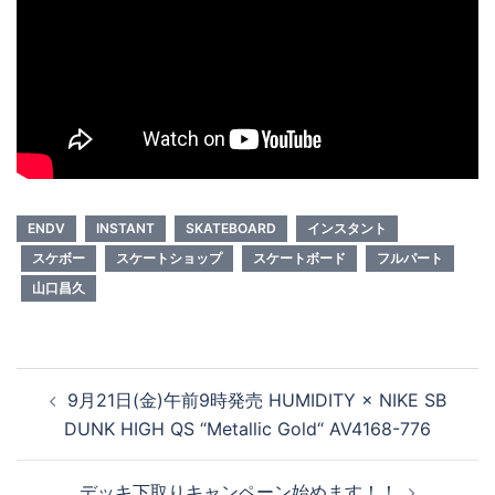
ENDV
INSTANT
SKATEBOARD
インスタント
スケボー
スケートショップ
スケートボード
フルパート
山口昌久
投
9月21日(金)午前9時発売 HUMIDITY × NIKE SB
稿
DUNK HIGH QS “Metallic Gold“ AV4168-776
ナ
ビ
デッキ下取りキャンペーン始めます！！