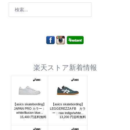
検
索:
楽天ストア新着情報