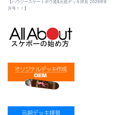
【ハウツースケートボウ道&元祖デッキ拝見 2026年8
月号！！】