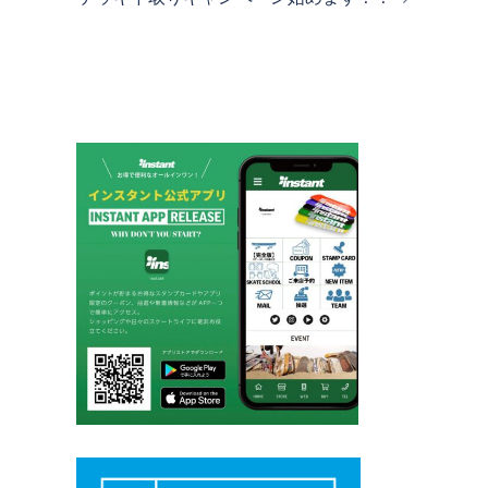
ゲ
ー
シ
ョ
ン