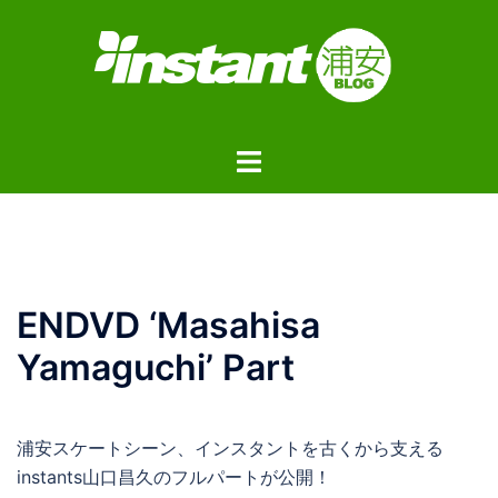
コ
ン
テ
ン
ツ
ト
へ
グ
ス
ル
キ
メ
ッ
ニ
プ
ュ
ENDVD ‘Masahisa
ー
Yamaguchi’ Part
浦安スケートシーン、インスタントを古くから支える
instants山口昌久のフルパートが公開！