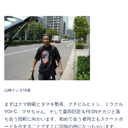
山崎ケンタ15歳
まずはクマ師範とタマキ塾長、クチビルヒトシ、ミラクル
YOI-C、マサちゃん、そして森田巨匠＆FESNナカジと落
ち合う田町に向かいます。初めて会う者同士もスケートボ
ードを介することですぐに旧知の仲になっちゃいます。