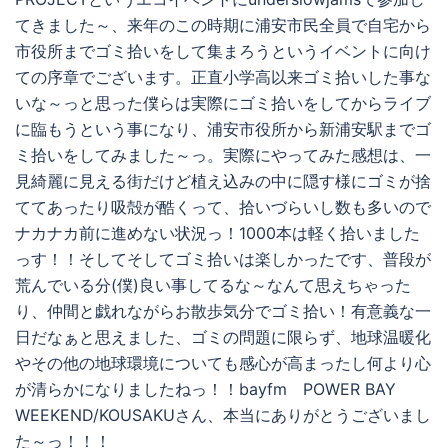
てきました～、来年のこの時期に浦安市民全員で自宅から
市役所までゴミ拾いをして集まろうというイベントに向け
ての序章でございます。正直小学高以来ゴミ拾いした事な
いな～っと思った僕らは実際にゴミ拾いをしてからライブ
に臨もうという事になり、浦安市役所から新浦安駅までゴ
ミ拾いをしてみました～っ。実際にやってみた感想は、一
見綺麗に見える街だけど植え込みの中に隠す様にゴミが捨
ててあったり吸殻が酷くって、拾いづらいし数も多いので
ナカナカ前に進めない状況っ！1000本は軽く拾いました
っす！！そしてそしてゴミ拾いは楽しかったです、普段が
荒んでいる分(僕)良い事してるな～なんて思えちゃった
り、仲間と戯れながらお散歩気分でゴミ拾い！有意義な一
日だなぁと思えました、ゴミの問題に限らず、地球温暖化
やその他の地球環境についても感心が高まったし何より心
が清らかになりましたねっ！！bayfm POWER BAY
WEEKEND/KOUSAKUさん、本当にありがとうございまし
た～っ！！！