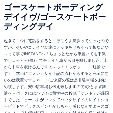
ゴースケートボーディング
デイイヴ/ゴースケートボー
ディングデイ
起きてコシに電話をすると～行こうよ舞浜ってなったので
すが、そいやコナイだ友達にデッキあげちゃって板ないや
～って事でINSTANTへ「ちょっとだから車置いても平気
でしょっ～っ(俺)」てチョイと車から目を離しました、上
からも車を覗けるんですよ～っ！！っがっ．．．駐禁で
す！！本当にゴメンナサイ上記の流れからすると完全に悪
いのは我輩ですヨネ！！(ご来店の際は是非駐車場をお勧
め致します。安い駐車場お伝え致しますので)ひとまず舞
浜へ～パークにはハワイに留学中の19歳「ケント」が帰国
中でした、ヒール系がウマクてバックサイドのレイトショ
ービットでビックスピンとかしちゃう感じなんすよ～スゴ
イッス！でも僕は駐禁＋コンタクトを付けたら逆に付けち