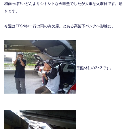
梅雨っぽ?いどんよりシトシトな火曜塾でしたが大事な火曜日です。動
きます。
今週はFESN御一行は雨の為欠席。とある高架下バンクへ影練に。
玉熊林仁の2×2です。