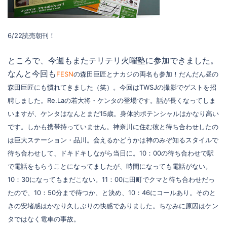
6/22読売朝刊！
ところで、今週もまたテリテリ火曜塾に参加できました。
なんと今回も
FESN
の森田巨匠とナカジの両名も参加！だんだん昼の
森田巨匠にも慣れてきました（笑）。今回はTWSJの撮影でゲストを招
聘しました。Re.Laの若大将・ケンタの登場です。話が長くなってしま
いますが、ケンタはなんとまだ15歳。身体的ポテンシャルはかなり高い
です。しかも携帯持っていません。神奈川に住む彼と待ち合わせしたの
は巨大ステーション・品川。会えるかどうかは神のみぞ知るスタイルで
待ち合わせして、ドキドキしながら当日に。10：00の待ち合わせで駅
で電話をもらうことになってましたが、時間になっても電話がない。
10：30になってもまだこない。11：00に田町でクマと待ち合わせだっ
たので、10：50分まで待つか、と決め、10：46にコールあり。そのと
きの安堵感はかなり久しぶりの快感でありました。ちなみに原因はケン
タではなく電車の事故。