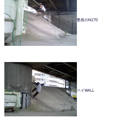
塾長のN270
ペイWALL