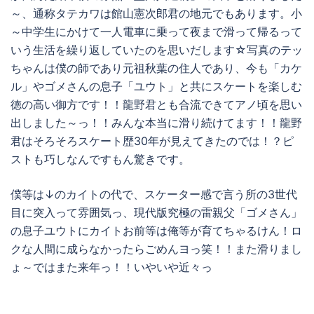
～、通称タテカワは館山憲次郎君の地元でもあります。小
～中学生にかけて一人電車に乗って夜まで滑って帰るって
いう生活を繰り返していたのを思いだします☆写真のテッ
ちゃんは僕の師であり元祖秋葉の住人であり、今も「カケ
ル」やゴメさんの息子「ユウト」と共にスケートを楽しむ
徳の高い御方です！！龍野君とも合流できてアノ頃を思い
出しました～っ！！みんな本当に滑り続けてます！！龍野
君はそろそろスケート歴30年が見えてきたのでは！？ピ
ストも巧しなんですもん驚きです。
僕等は↓のカイトの代で、スケーター感で言う所の3世代
目に突入って雰囲気っ、現代版究極の雷親父「ゴメさん」
の息子ユウトにカイトお前等は俺等が育てちゃるけん！ロ
クな人間に成らなかったらごめんヨっ笑！！また滑りまし
ょ～ではまた来年っ！！いやいや近々っ