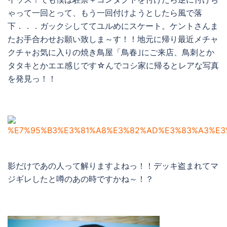
ゃって一回とって、もう一回付けようとしたら風で落
下．．．ガックシしててユルめにスケート。ケントさんま
たお手合わせお願い致しま～す！！地元に帰り最近メチャ
クチャお気に入りの焼き鳥屋「鳥春｣にご来店、鳥刺とか
タタキとかエエ感じです☆んでコシ家に帰るとレアな写真
を発見っ！！
影だけであの人って解りますよねっ！！デッキ盗まれてマ
ジギレしたと噂のあの時ですかね～！？