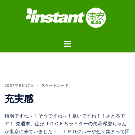
コ
ン
テ
ン
ツ
ト
へ
グ
ス
ル
キ
メ
ッ
ニ
プ
ュ
2007年6月27日
スケートボード
ー
充実感
梅雨ですね～！そうですね～！夏いですね！！さとるで
す！ 先週末、山形ＪＯＣＫＳライダーの矢萩琢磨ちゃん
が東京に来ていました！！ＴＰＯクルーや色々集まって田