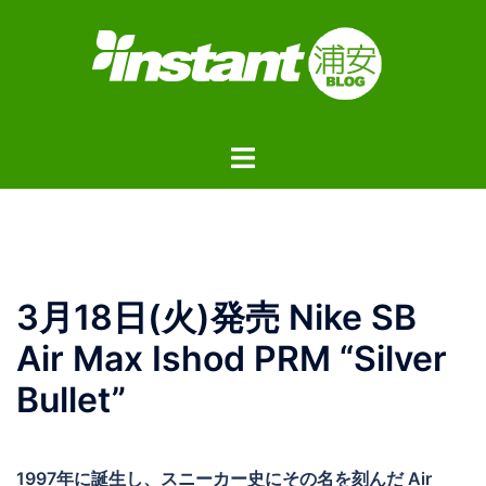
コ
ン
テ
ン
ツ
ト
へ
グ
ス
ル
キ
メ
ッ
ニ
プ
ュ
3月18日(火)発売 Nike SB
ー
Air Max Ishod PRM “Silver
Bullet”
1997年に誕生し、スニーカー史にその名を刻んだ Air