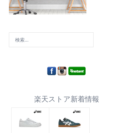
検
索:
楽天ストア新着情報