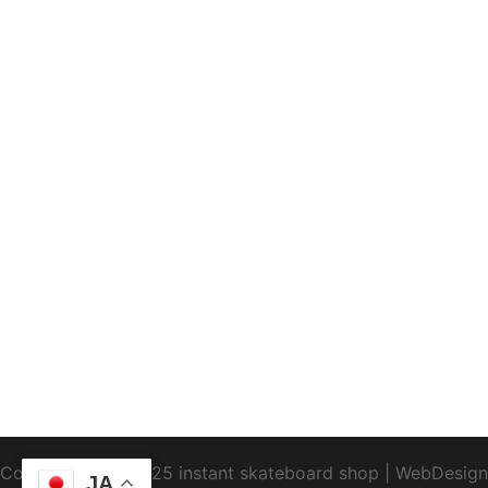
Copyright1995-2025 instant skateboard shop
|
WebDesign
JA