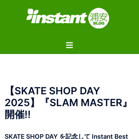
コ
ン
テ
ン
ツ
ト
へ
グ
ス
ル
キ
メ
ッ
ニ
プ
ュ
【SKATE SHOP DAY
ー
2025】『SLAM MASTER』
開催!!
SKATE SHOP DAY を記念して Instant Best