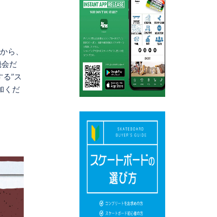
から、
機会だ
する”ス
加くだ