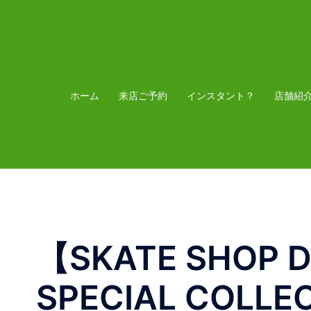
コ
ン
テ
ン
ツ
ホーム
来店ご予約
インスタント？
店舗紹
へ
ス
キ
ッ
プ
【SKATE SHOP 
SPECIAL COLLE