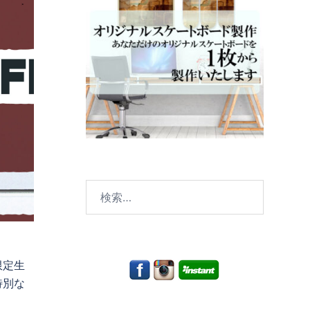
検
索:
、限定生
特別な