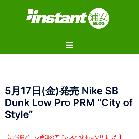
コ
ン
テ
ン
ツ
ト
へ
グ
ス
ル
キ
メ
ッ
ニ
プ
ュ
5月17日(金)発売 Nike SB
ー
Dunk Low Pro PRM “City of
Style”
【ご当選メール通知のアドレスが変更になりました】