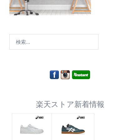
検
索:
楽天ストア新着情報