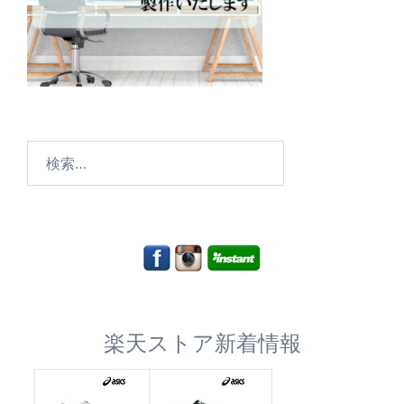
検
索:
楽天ストア新着情報