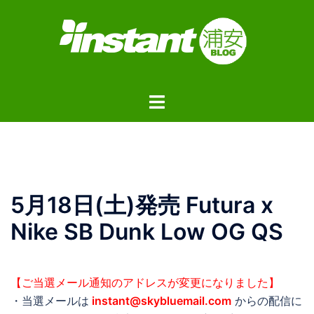
コ
ン
テ
ン
ツ
ト
へ
グ
ス
ル
キ
メ
ッ
ニ
プ
ュ
5月18日(土)発売 Futura x
ー
Nike SB Dunk Low OG QS
【ご当選メール通知のアドレスが変更になりました】
・当選メールは
instant@skybluemail.com
からの配信に