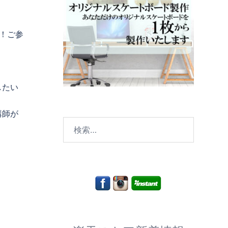
！ご参
したい
講師が
検
索:
。