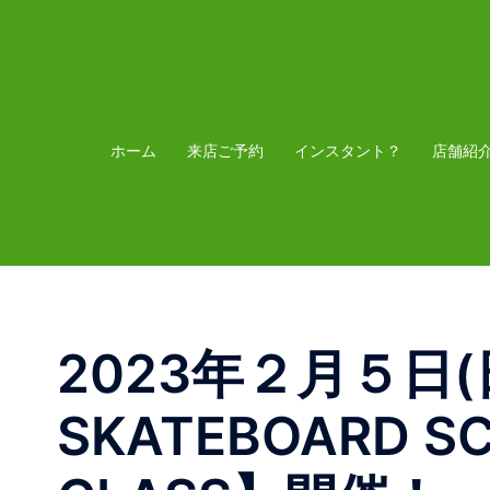
コ
ン
テ
ン
ツ
ホーム
来店ご予約
インスタント？
店舗紹
へ
ス
キ
ッ
プ
2023年２月５日(日)
SKATEBOARD S