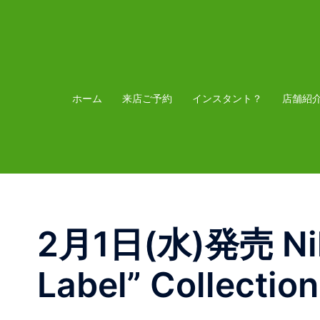
コ
ン
テ
ン
ツ
ホーム
来店ご予約
インスタント？
店舗紹
へ
ス
キ
ッ
プ
2月1日(水)発売 Nik
Label” Collection