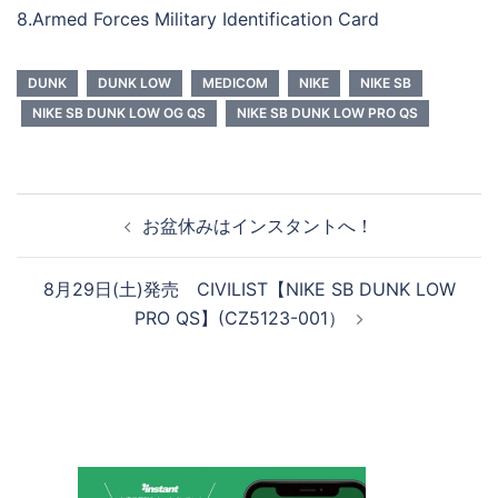
8.Armed Forces Military Identification Card
DUNK
DUNK LOW
MEDICOM
NIKE
NIKE SB
NIKE SB DUNK LOW OG QS
NIKE SB DUNK LOW PRO QS
投
お盆休みはインスタントへ！
稿
ナ
8月29日(土)発売 CIVILIST【NIKE SB DUNK LOW
ビ
PRO QS】(CZ5123-001）
ゲ
ー
シ
ョ
ン