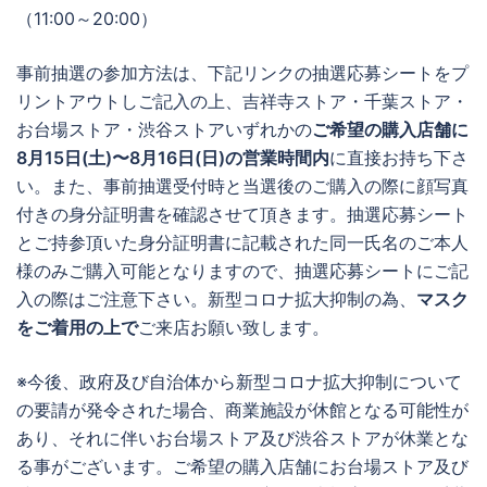
（11:00～20:00）
事前抽選の参加方法は、下記リンクの抽選応募シートをプ
リントアウトしご記入の上、吉祥寺ストア・千葉ストア・
お台場ストア・渋谷ストアいずれかの
ご希望の購入店舗に
8月15日(土)〜8月16日(日)の営業時間内
に直接お持ち下さ
い。また、事前抽選受付時と当選後のご購入の際に顔写真
付きの身分証明書を確認させて頂きます。抽選応募シート
とご持参頂いた身分証明書に記載された同一氏名のご本人
様のみご購入可能となりますので、抽選応募シートにご記
入の際はご注意下さい。新型コロナ拡大抑制の為、
マスク
をご着用の上で
ご来店お願い致します。
※今後、政府及び自治体から新型コロナ拡大抑制について
の要請が発令された場合、商業施設が休館となる可能性が
あり、それに伴いお台場ストア及び渋谷ストアが休業とな
る事がございます。ご希望の購入店舗にお台場ストア及び