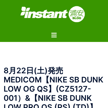
コ
ン
テ
ン
ツ
ト
へ
グ
ス
ル
キ
メ
ッ
ニ
プ
ュ
8月22日(土)発売
ー
MEDICOM【NIKE SB DUNK
LOW OG QS】(CZ5127-
001）&【NIKE SB DUNK
LOW PRO QS (PS) (TD)】