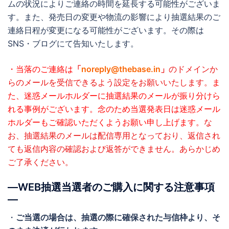
ムの状況によりご連絡の時間を延長する可能性がございま
す。また、発売日の変更や物流の影響により抽選結果のご
連絡日程が変更になる可能性がございます。その際は
SNS・ブログにて告知いたします。
・当落のご連絡は
「
noreply@thebase.in
」
のドメインか
らのメールを受信できるよう設定をお願いいたします。
ま
た、迷惑メールホルダーに抽選結果のメールが振り分けら
れる事例がございます。念のため当選発表日は迷惑メール
ホルダーもご確認いただくようお願い申し上げます。
な
お、抽選結果のメールは配信専用となっており、返信され
ても返信内容の確認および返答ができません。あらかじめ
ご了承ください。
―WEB抽選当選者のご購入に関する注意事項
―
・
ご当選の場合は、抽選の際に確保された与信枠より、そ