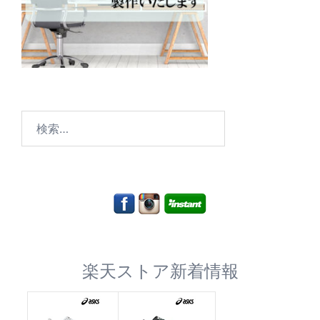
検
索:
楽天ストア新着情報