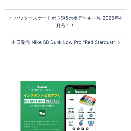
投
ハウツースケートボウ道&元祖デッキ拝見 2025年4
稿
月号！！
ナ
ビ
本日発売 Nike SB Dunk Low Pro “Red Stardust”
ゲ
ー
シ
ョ
ン