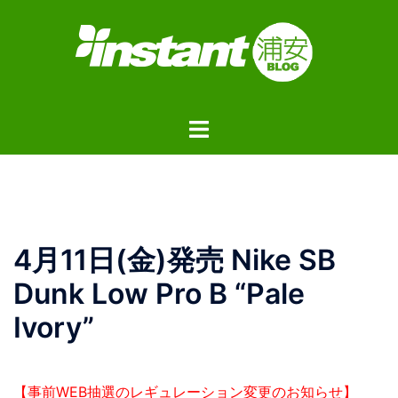
コ
ン
テ
ン
ツ
ト
へ
グ
ス
ル
キ
メ
ッ
ニ
プ
ュ
4月11日(金)発売 Nike SB
ー
Dunk Low Pro B “Pale
Ivory”
【事前WEB抽選のレギュレーション変更のお知らせ】