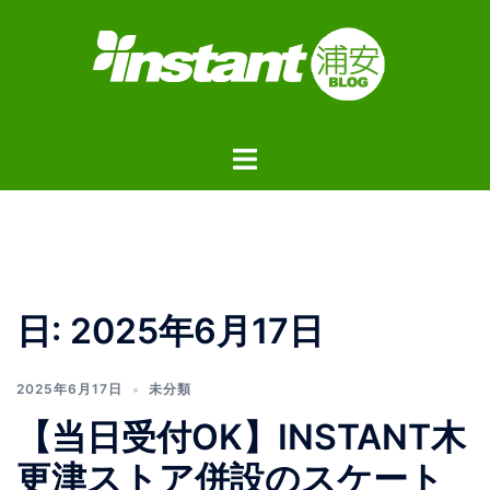
コ
ン
テ
ン
ツ
ト
へ
グ
ス
ル
キ
メ
ッ
ニ
プ
ュ
日:
2025年6月17日
ー
2025年6月17日
未分類
【当日受付OK】INSTANT木
更津ストア併設のスケート