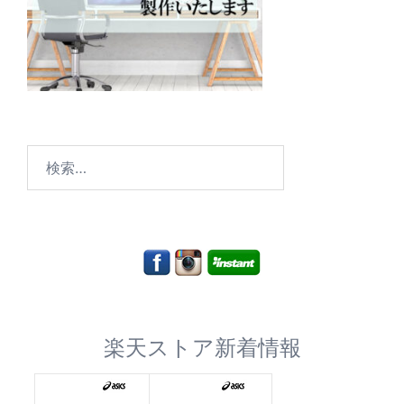
検
索:
楽天ストア新着情報