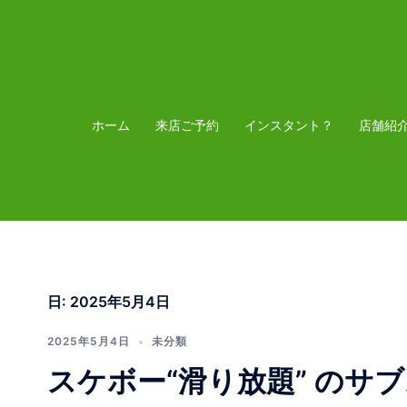
コ
ン
テ
ン
ツ
ホーム
来店ご予約
インスタント？
店舗紹
へ
ス
キ
ッ
プ
日:
2025年5月4日
2025年5月4日
未分類
スケボー“滑り放題” のサ