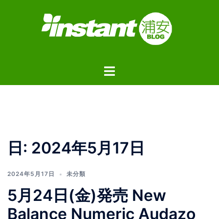
コ
ン
テ
ン
ツ
ト
へ
グ
ス
ル
キ
メ
ッ
ニ
プ
ュ
日:
2024年5月17日
ー
2024年5月17日
未分類
5月24日(金)発売 New
Balance Numeric Audazo