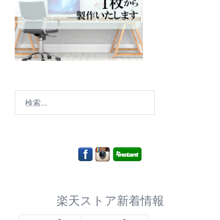
検
索:
楽天ストア新着情報