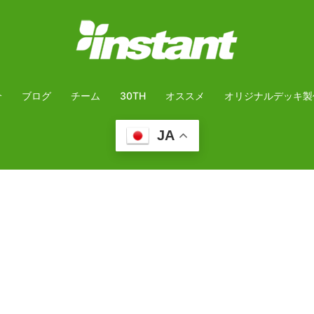
介
ブログ
チーム
30TH
オススメ
オリジナルデッキ製
JA