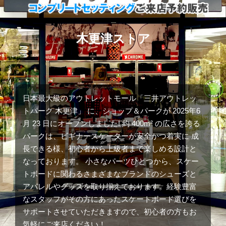
木更津ストア
日本最大級のアウトレットモール「三井アウトレッ
トパーク 木更津」 に、ショップ＆パークが 2025年6
月 23 日にオープンしました! 約 400m² の広さを誇る
パークは、ビギナースケーターが安全かつ着実に 成
長できる様、初心者から上級者まで楽しめる設計と
なっております。 小さなパーツひとつから、スケー
トボードに関わるさまざまなブランドのシューズと
アパレルやグッズを取り揃えております。経験豊富
なスタッフがその方にあったスケートボード選びを
サポートさせていただきますので、初心者の方もお
気軽にご来店ください！