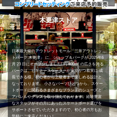
木更津ストア
日本最大級のアウトレットモール「三井アウトレッ
トパーク 木更津」 に、ショップ＆パークが 2025年6
月 23 日にオープンしました! 約 400m² の広さを誇る
パークは、ビギナースケーターが安全かつ着実に 成
長できる様、初心者から上級者まで楽しめる設計と
なっております。 小さなパーツひとつから、スケー
トボードに関わるさまざまなブランドのシューズと
アパレルやグッズを取り揃えております。経験豊富
なスタッフがその方にあったスケートボード選びを
サポートさせていただきますので、初心者の方もお
気軽にご来店ください！