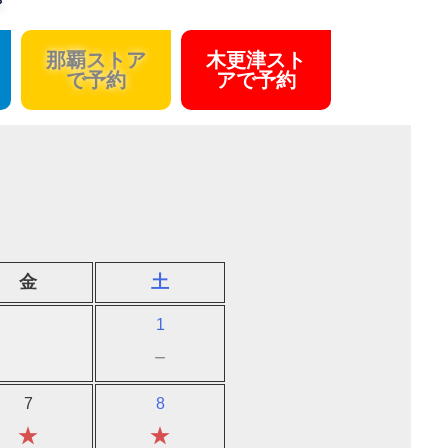
那覇ストア
木更津スト
で予約
アで予約
金
土
1
－
7
8
★
★