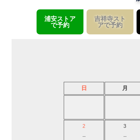
浦安ストア
吉祥寺スト
で予約
アで予約
日
月
2
3
－
－