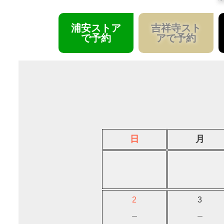
浦安ストア
吉祥寺スト
で予約
アで予約
日
月
2
3
－
－