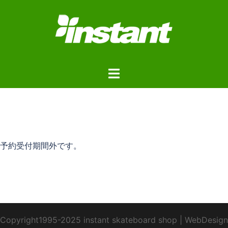
コ
ン
テ
ン
ツ
ト
へ
グ
ス
ル
キ
メ
ッ
ニ
プ
ュ
予約受付期間外です。
ー
Copyright1995-2025 instant skateboard shop
|
WebDesign