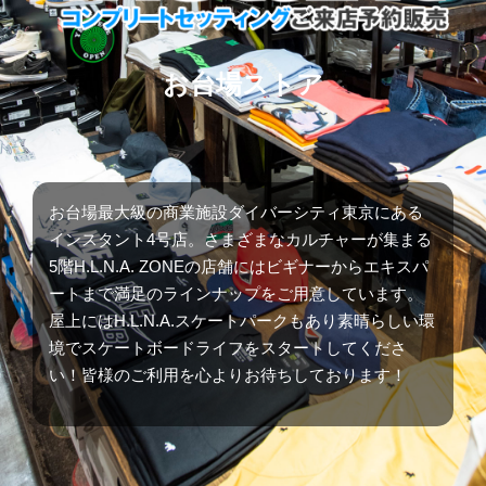
お台場ストア
お台場最大級の商業施設ダイバーシティ東京にある
インスタント4号店。さまざまなカルチャーが集まる
5階H.L.N.A. ZONEの店舗にはビギナーからエキスパ
ートまで満足のラインナップをご用意しています。
屋上にはH.L.N.A.スケートパークもあり素晴らしい環
境でスケートボードライフをスタートしてくださ
い！皆様のご利用を心よりお待ちしております！