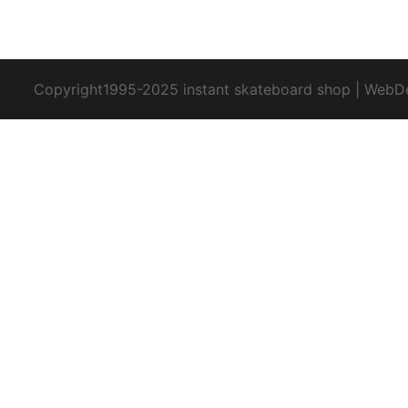
Copyright1995-2025 instant skateboard shop
|
WebD