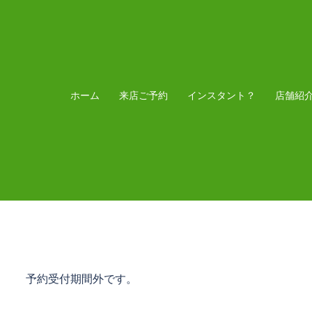
コ
ン
テ
ン
ツ
ホーム
来店ご予約
インスタント？
店舗紹
へ
ス
キ
ッ
プ
予約受付期間外です。