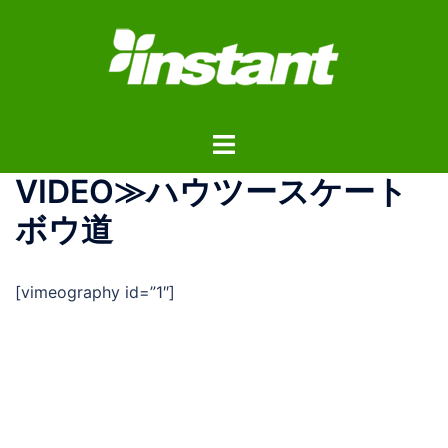
コ
ン
テ
ン
ツ
ト
へ
グ
ス
VIDEO≫ハウツースケート
ル
キ
メ
ッ
ボウ道
ニ
プ
ュ
[vimeography id=”1″]
ー