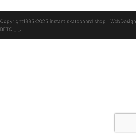
Copyright1995-2025 instant skateboard shop
|
WebDesign
BFTC
_ _.