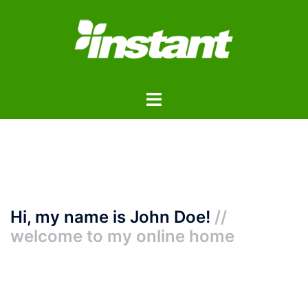
コ
ン
テ
ン
ツ
ト
へ
グ
ス
ル
キ
メ
ッ
ニ
プ
ュ
ー
Hi, my name is John Doe!
//
welcome to my online home