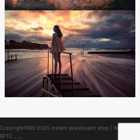
Copyright1995-2025 instant skateboard shop
|
WebDesign
BFTC
_ _.